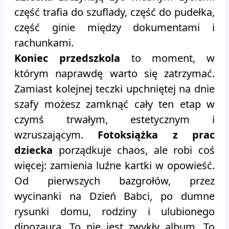
część trafia do szuflady, część do pudełka,
część ginie między dokumentami i
rachunkami.
Koniec przedszkola
to moment, w
którym naprawdę warto się zatrzymać.
Zamiast kolejnej teczki upchniętej na dnie
szafy możesz zamknąć cały ten etap w
czymś trwałym, estetycznym i
wzruszającym.
Fotoksiążka z prac
dziecka
porządkuje chaos, ale robi coś
więcej: zamienia luźne kartki w opowieść.
Od pierwszych bazgrołów, przez
wycinanki na Dzień Babci, po dumne
rysunki domu, rodziny i ulubionego
dinozaura. To nie jest zwykły album. To