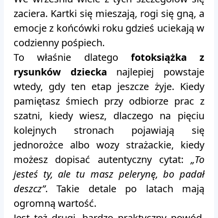
zaciera. Kartki się mieszają, rogi się gną, a
emocje z końcówki roku gdzieś uciekają w
codzienny pośpiech.
To właśnie dlatego
fotoksiążka z
rysunków dziecka
najlepiej powstaje
wtedy, gdy ten etap jeszcze żyje. Kiedy
pamiętasz śmiech przy odbiorze prac z
szatni, kiedy wiesz, dlaczego na pięciu
kolejnych stronach pojawiają się
jednorożce albo wozy strażackie, kiedy
możesz dopisać autentyczny cytat:
„To
jesteś ty, ale tu masz pelerynę, bo padał
deszcz”
. Takie detale po latach mają
ogromną wartość.
Jest też drugi, bardzo praktyczny powód.