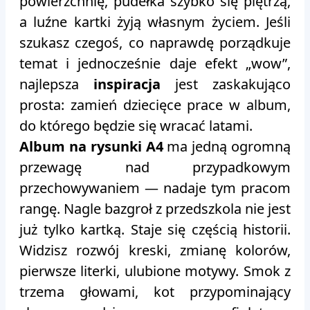
powierzchnię, pudełka szybko się piętrzą,
a luźne kartki żyją własnym życiem. Jeśli
szukasz czegoś, co naprawdę porządkuje
temat i jednocześnie daje efekt „wow”,
najlepsza
inspiracja
jest zaskakująco
prosta: zamień dziecięce prace w album,
do którego będzie się wracać latami.
Album na rysunki A4
ma jedną ogromną
przewagę nad przypadkowym
przechowywaniem — nadaje tym pracom
rangę. Nagle bazgroł z przedszkola nie jest
już tylko kartką. Staje się częścią historii.
Widzisz rozwój kreski, zmianę kolorów,
pierwsze literki, ulubione motywy. Smok z
trzema głowami, kot przypominający