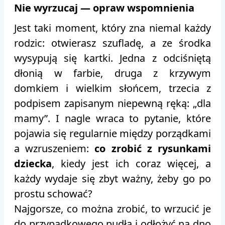
Nie wyrzucaj — opraw wspomnienia
Jest taki moment, który zna niemal każdy
rodzic: otwierasz szufladę, a ze środka
wysypują się kartki. Jedna z odciśniętą
dłonią w farbie, druga z krzywym
domkiem i wielkim słońcem, trzecia z
podpisem zapisanym niepewną ręką: „dla
mamy”. I nagle wraca to pytanie, które
pojawia się regularnie między porządkami
a wzruszeniem:
co zrobić z rysunkami
dziecka
, kiedy jest ich coraz więcej, a
każdy wydaje się zbyt ważny, żeby go po
prostu schować?
Najgorsze, co można zrobić, to wrzucić je
do przypadkowego pudła i odłożyć na dno