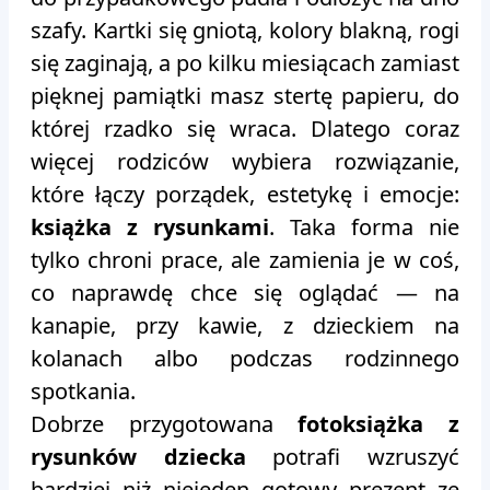
szafy. Kartki się gniotą, kolory blakną, rogi
się zaginają, a po kilku miesiącach zamiast
pięknej pamiątki masz stertę papieru, do
której rzadko się wraca. Dlatego coraz
więcej rodziców wybiera rozwiązanie,
które łączy porządek, estetykę i emocje:
książka z rysunkami
. Taka forma nie
tylko chroni prace, ale zamienia je w coś,
co naprawdę chce się oglądać — na
kanapie, przy kawie, z dzieckiem na
kolanach albo podczas rodzinnego
spotkania.
Dobrze przygotowana
fotoksiążka z
rysunków dziecka
potrafi wzruszyć
bardziej niż niejeden gotowy prezent ze