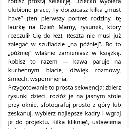
robisz prostą selekcję. Dziecko wybiera
ulubione prace, Ty dorzucasz kilka „must
have” (ten pierwszy portret rodziny, tę
laurkę na Dzień Mamy, rysunek, który
rozczulił Cię do łez). Reszta nie musi już
zalegać w szufladzie „na później”. Bo to
„później” właśnie zamieniasz w książkę.
Robisz to razem — kawa paruje na
kuchennym blacie, dźwięk rozmowy,
śmiech, wspomnienia.
Przygotowanie to prosta sekwencja: zbierz
rysunki dzieci, rozłóż je na jasnym stole
przy oknie, sfotografuj prosto z góry lub
zeskanuj, wybierz najlepsze kadry i wgraj
je do projektu. Kilka kliknięć, ustawienia