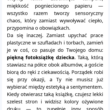
miękkość pogniecionego papieru —
wszystko razem tworzy sensoryczny
chaos, który zamiast wywoływać ciepło,
przypomina o obowiązkach.
Da się inaczej. Zamiast upychać prace
plastyczne w szufladach i torbach, zamień
je w coś, co pasuje do Twojego domu:
piękną fotoksiążkę dziecka
. Taką, którą
stawiasz na półce obok albumów, a goście
biorą do ręki z ciekawością. Porządek robi
się przy okazji, a Ty nie musisz już
wybierać między estetyką a sentymentem.
Kiedy otwierasz taką książkę, czujesz lekki
szelest stron i widzisz kolory ożywione
druku — to zupełnie inny sposób