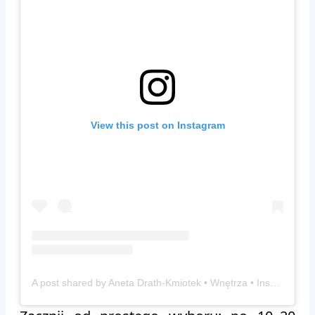
View this post on Instagram
A post shared by Aneta Drath-Kmiotek • Wnętrza • Inspiracje • UGC • (@aneta_cozyhome)